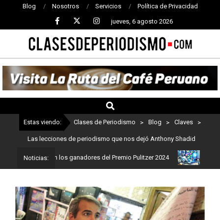
Blog
Nosotros
Servicios
Política de Privacidad
jueves, 6 agosto 2026
CLASES
DE
PERIODISMO
Estas viendo:
Clases de Periodismo
>
Blog
>
Claves
>
Las lecciones de periodismo que nos dejó Anthony Shadid
ismo: Estos son los ganadores del Premio Pulitzer 2024
Usuarios 
Noticias: