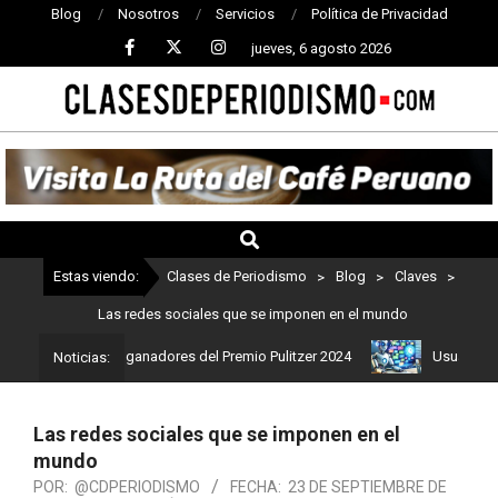
Blog
Nosotros
Servicios
Política de Privacidad
jueves, 6 agosto 2026
CLASES
DE
PERIODISMO
Estas viendo:
Clases de Periodismo
>
Blog
>
Claves
>
Las redes sociales que se imponen en el mundo
o: Estos son los ganadores del Premio Pulitzer 2024
Usuarios de 
Noticias:
Las redes sociales que se imponen en el
mundo
POR:
@CDPERIODISMO
FECHA:
23 DE SEPTIEMBRE DE