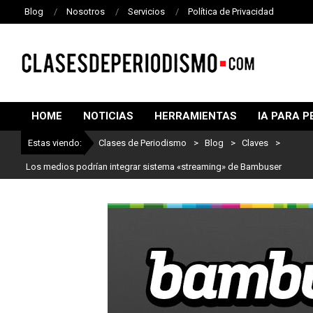
Blog
Nosotros
Servicios
Política de Privacidad
CLASES
DE
HOME
NOTICIAS
HERRAMIENTAS
IA PARA P
PERIODISMO
Estas viendo:
Clases de Periodismo
>
Blog
>
Claves
>
Los medios podrían integrar sistema «streaming» de Bambuser