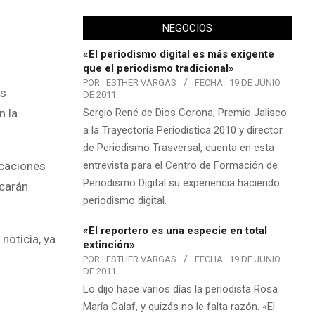
NEGOCIOS
«El periodismo digital es más exigente
que el periodismo tradicional»
POR:
ESTHER VARGAS
FECHA:
19 DE JUNIO
as
DE 2011
Sergio René de Dios Corona, Premio Jalisco
n la
a la Trayectoria Periodística 2010 y director
de Periodismo Trasversal, cuenta en esta
entrevista para el Centro de Formación de
icaciones
Periodismo Digital su experiencia haciendo
ocarán
periodismo digital.
«El reportero es una especie en total
noticia, ya
extinción»
POR:
ESTHER VARGAS
FECHA:
19 DE JUNIO
DE 2011
Lo dijo hace varios días la periodista Rosa
María Calaf, y quizás no le falta razón. «El