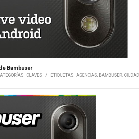
 de Bambuser
ATEGORÍAS:
CLAVES
ETIQUETAS:
AGENCIAS
,
BAMBUSER
,
CIUDA