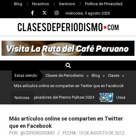
Blog
Nosotros
Servicios
Política de Privacidad
miércoles, 5 agosto 2026
CLASES
DE
PERIODISMO
Estas viendo:
Clases de Periodismo
>
Blog
>
Claves
>
Más artículos online se comparten en Twitter que en Facebook
 Estos son los ganadores del Premio Pulitzer 2024
Usuarios de C
Noticias:
Más artículos online se comparten en Twitter
que en Facebook
POR:
@CDPERIODISMO
FECHA:
10 DE AGOSTO DE 2012