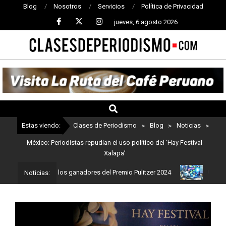
Blog
Nosotros
Servicios
Política de Privacidad
jueves, 6 agosto 2026
CLASES
DE
PERIODISMO
Estas viendo:
Clases de Periodismo
>
Blog
>
Noticias
>
México: Periodistas repudian el uso político del ‘Hay Festival
Xalapa’
smo: Estos son los ganadores del Premio Pulitzer 2024
Usuarios d
Noticias: