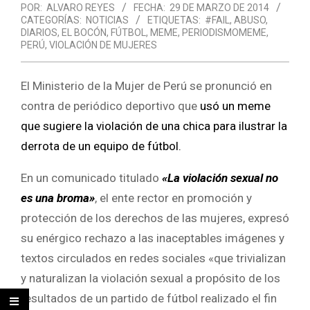
POR:
ALVARO REYES
FECHA:
29 DE MARZO DE 2014
CATEGORÍAS:
NOTICIAS
ETIQUETAS:
#FAIL
,
ABUSO
,
DIARIOS
,
EL BOCÓN
,
FÚTBOL
,
MEME
,
PERIODISMOMEME
,
PERÚ
,
VIOLACIÓN DE MUJERES
El Ministerio de la Mujer de Perú se pronunció en
contra de periódico deportivo que
usó un meme
que sugiere la violación de una chica para ilustrar la
derrota de un equipo de fútbol.
En un comunicado titulado
«La violación sexual no
es una broma»
, el ente rector en promoción y
protección de los derechos de las mujeres, expresó
su enérgico rechazo a las inaceptables imágenes y
textos circulados en redes sociales «que trivializan
y naturalizan la violación sexual a propósito de los
resultados de un partido de fútbol realizado el fin