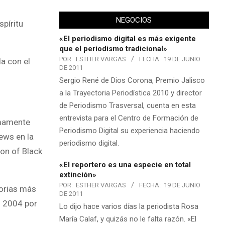
NEGOCIOS
píritu
«El periodismo digital es más exigente
que el periodismo tradicional»
POR:
ESTHER VARGAS
FECHA:
19 DE JUNIO
a con el
DE 2011
Sergio René de Dios Corona, Premio Jalisco
a la Trayectoria Periodística 2010 y director
de Periodismo Trasversal, cuenta en esta
entrevista para el Centro de Formación de
imamente
Periodismo Digital su experiencia haciendo
ews en la
periodismo digital.
ion of Black
«El reportero es una especie en total
extinción»
POR:
ESTHER VARGAS
FECHA:
19 DE JUNIO
torias más
DE 2011
n 2004 por
Lo dijo hace varios días la periodista Rosa
María Calaf, y quizás no le falta razón. «El