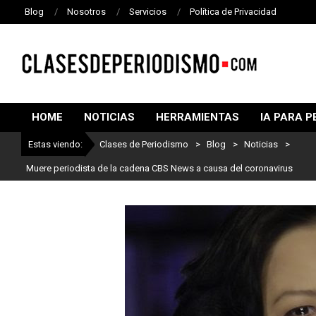
Blog
Nosotros
Servicios
Política de Privacidad
CLASES
DE
HOME
NOTICIAS
HERRAMIENTAS
IA PARA P
PERIODISMO
Estas viendo:
Clases de Periodismo
>
Blog
>
Noticias
>
Muere periodista de la cadena CBS News a causa del coronavirus