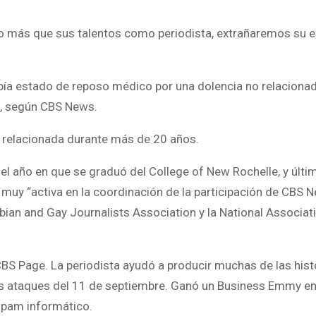
so más que sus talentos como periodista, extrañaremos su es
bía estado de reposo médico por una dolencia no relacionad
o, según CBS News.
d relacionada durante más de 20 años.
 el año en que se graduó del College of New Rochelle, y últ
 muy “activa en la coordinación de la participación de CBS N
bian and Gay Journalists Association y la National Associat
S Page. La periodista ayudó a producir muchas de las his
 los ataques del 11 de septiembre. Ganó un Business Emmy e
spam informático.