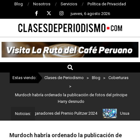
Blog
Nosotros
Servicios
Política de Privacidad
jueves, 6 agosto 2026
CLASES
DE
PERIODISMO
Estas viendo:
Clases de Periodismo
>
Blog
>
Coberturas
>
Murdoch habría ordenado la publicación de fotos del príncipe
Harry desnudo
 Estos son los ganadores del Premio Pulitzer 2024
Usuarios de Ch
Noticias:
Murdoch habría ordenado la publicación de