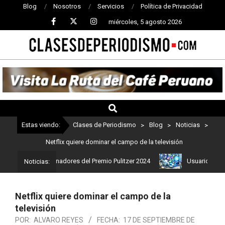
Blog
Nosotros
Servicios
Política de Privacidad
miércoles, 5 agosto 2026
CLASES
DE
PERIODISMO
Estas viendo:
Clases de Periodismo
>
Blog
>
Noticias
>
Netflix quiere dominar el campo de la televisión
stos son los ganadores del Premio Pulitzer 2024
Usuarios de Chat
Noticias:
Netflix quiere dominar el campo de la
televisión
POR:
ALVARO REYES
FECHA:
17 DE SEPTIEMBRE DE