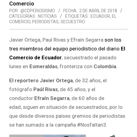
Comercio
POR:
@CDPERIODISMO
FECHA:
2 DE ABRIL DE 2018
CATEGORÍAS:
NOTICIAS
ETIQUETAS:
ECUADOR
,
EL
COMERCIO
,
PERIODISTAS
,
SECUESTRO
Javier Ortega, Paul Rivas y Efraín Segarra
son los
tres miembros del equipo periodístico del diario
El
Comercio de Ecuador
, secuestrado el pasado
lunes en
Esmeraldas
, fronteriza con
Colombia
.
El reportero Javier Ortega
, de 32 años, el
fotógrafo
Paúl Rivas
, de 45 años, y el
conductor
Efraín Segarra
, de 60 años de
edad, siguen en situación de secuestrados, por lo
que desde diversos países gremios de periodistas
se han sumado a la campaña #Nosfaltan3.