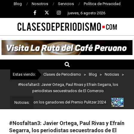
Blog
Nosotros
Servicios
Política de Privacidad
jueves, 6 agosto 2026
CLASES
DE
PERIODISMO
Estas viendo:
Clases de Periodismo
>
Blog
>
Noticias
>
#Nosfaltan3: Javier Ortega, Paul Rivas y Efraín Segarra, los
periodistas secuestrados de El Comercio
odismo: Estos son los ganadores del Premio Pulitzer 2024
Usuario
Noticias:
#Nosfaltan3: Javier Ortega, Paul Rivas y Efraín
Segarra, los periodistas secuestrados de El