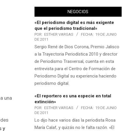
NEGOCIOS
«El periodismo digital es más exigente
que el periodismo tradicional»
POR:
ESTHER VARGAS
FECHA:
19 DE JUNIO
DE 2011
Sergio René de Dios Corona, Premio Jalisco
a la Trayectoria Periodística 2010 y director
de Periodismo Trasversal, cuenta en esta
entrevista para el Centro de Formación de
Periodismo Digital su experiencia haciendo
periodismo digital.
«El reportero es una especie en total
ra una
extinción»
POR:
ESTHER VARGAS
FECHA:
19 DE JUNIO
DE 2011
ndes
Lo dijo hace varios días la periodista Rosa
María Calaf, y quizás no le falta razón. «El
s y