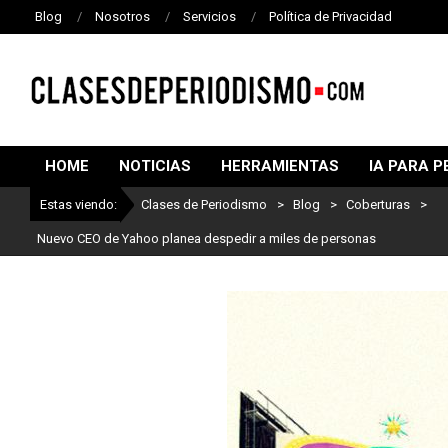
Blog
Nosotros
Servicios
Política de Privacidad
CLASES
DE
HOME
NOTICIAS
HERRAMIENTAS
IA PARA P
PERIODISMO
Estas viendo:
Clases de Periodismo
>
Blog
>
Coberturas
>
Nuevo CEO de Yahoo planea despedir a miles de personas