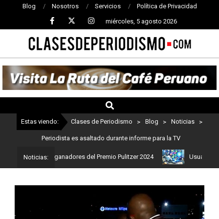
Blog
Nosotros
Servicios
Política de Privacidad
miércoles, 5 agosto 2026
CLASES
DE
PERIODISMO
Estas viendo:
Clases de Periodismo
>
Blog
>
Noticias
>
Periodista es asaltado durante informe para la TV
: Estos son los ganadores del Premio Pulitzer 2024
Usuarios de C
Noticias: