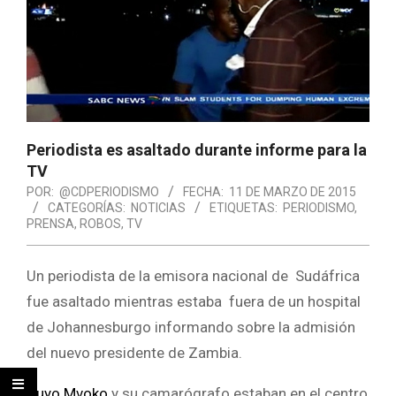
Periodista es asaltado durante informe para la
TV
POR:
@CDPERIODISMO
FECHA:
11 DE MARZO DE 2015
CATEGORÍAS:
NOTICIAS
ETIQUETAS:
PERIODISMO
,
PRENSA
,
ROBOS
,
TV
Un periodista de la emisora nacional de Sudáfrica
fue asaltado mientras estaba fuera de un hospital
de Johannesburgo informando sobre la admisión
del nuevo presidente de Zambia.
Vuyo Mvoko
y su camarógrafo estaban en el centro