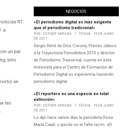
NEGOCIOS
noticias RT
«El periodismo digital es más exigente
que el periodismo tradicional»
. a
POR:
ESTHER VARGAS
FECHA:
19 DE JUNIO
DE 2011
Sergio René de Dios Corona, Premio Jalisco
con un par
a la Trayectoria Periodística 2010 y director
ng, sino
de Periodismo Trasversal, cuenta en esta
entrevista para el Centro de Formación de
Periodismo Digital su experiencia haciendo
virtió en
periodismo digital.
.
«El reportero es una especie en total
extinción»
ue les
POR:
ESTHER VARGAS
FECHA:
19 DE JUNIO
DE 2011
.
Lo dijo hace varios días la periodista Rosa
María Calaf, y quizás no le falta razón. «El