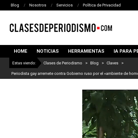
Blog
Nosotros
Servicios
Política de Privacidad
CLASES
DE
HOME
NOTICIAS
HERRAMIENTAS
IA PARA P
PERIODISMO
Estas viendo:
Clases de Periodismo
>
Blog
>
Claves
>
Periodista gay arremete contra Gobierno ruso por el «ambiente de hom