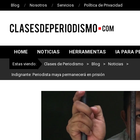
Blog
Nosotros
Servicios
Política de Privacidad
CLASES
DE
HOME
NOTICIAS
HERRAMIENTAS
IA PARA P
PERIODISMO
Estas viendo:
Clases de Periodismo
>
Blog
>
Noticias
>
Indignante: Periodista maya permanecerá en prisión