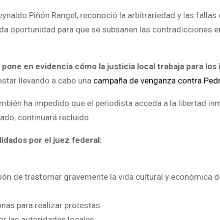
ynaldo Piñón Rangel, reconoció la arbitrariedad y las fallas 
da oportunidad para que se subsanen las contradicciones e
e
pone en evidencia cómo la justicia local trabaja para los
estar llevando a cabo una
campaña de venganza contra Ped
bién ha impedido que el periodista acceda a la libertad in
do, continuará recluido.
idados por el juez federal:
ón de trastornar gravemente la vida cultural y económica d
as para realizar protestas.
r las autoridades locales.