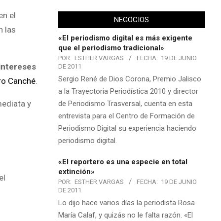
en el
NEGOCIOS
n las
«El periodismo digital es más exigente
que el periodismo tradicional»
POR:
ESTHER VARGAS
FECHA:
19 DE JUNIO
 intereses
DE 2011
Sergio René de Dios Corona, Premio Jalisco
ro Canché
.
a la Trayectoria Periodística 2010 y director
mediata y
de Periodismo Trasversal, cuenta en esta
entrevista para el Centro de Formación de
Periodismo Digital su experiencia haciendo
periodismo digital.
«El reportero es una especie en total
extinción»
el
POR:
ESTHER VARGAS
FECHA:
19 DE JUNIO
DE 2011
Lo dijo hace varios días la periodista Rosa
María Calaf, y quizás no le falta razón. «El