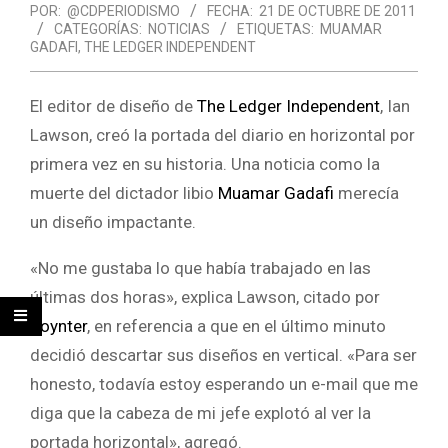
POR:
@CDPERIODISMO
FECHA:
21 DE OCTUBRE DE 2011
CATEGORÍAS:
NOTICIAS
ETIQUETAS:
MUAMAR
GADAFI
,
THE LEDGER INDEPENDENT
El editor de diseño de
The Ledger Independent
, Ian
Lawson, creó la portada del diario en horizontal por
primera vez en su historia. Una noticia como la
muerte del dictador libio
Muamar Gadafi
merecía
un diseño impactante.
«No me gustaba lo que había trabajado en las
últimas dos horas», explica Lawson, citado por
Poynter
, en referencia a que en el último minuto
decidió descartar sus diseños en vertical. «Para ser
honesto, todavía estoy esperando un e-mail que me
diga que la cabeza de mi jefe explotó al ver la
portada horizontal», agregó.