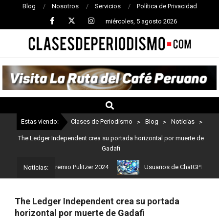
Blog
Nosotros
Servicios
Política de Privacidad
miércoles, 5 agosto 2026
CLASES
DE
PERIODISMO
Estas viendo:
Clases de Periodismo
>
Blog
>
Noticias
>
The Ledger Independent crea su portada horizontal por muerte de
Gadafi
 ganadores del Premio Pulitzer 2024
Usuarios de ChatGPT tendrán 
Noticias:
The Ledger Independent crea su portada
horizontal por muerte de Gadafi