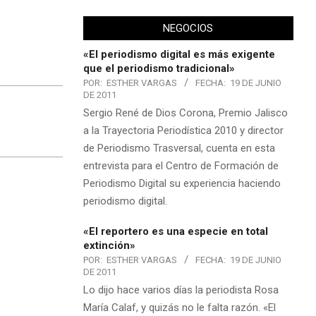
NEGOCIOS
«El periodismo digital es más exigente
que el periodismo tradicional»
POR:
ESTHER VARGAS
FECHA:
19 DE JUNIO
DE 2011
Sergio René de Dios Corona, Premio Jalisco
a la Trayectoria Periodística 2010 y director
de Periodismo Trasversal, cuenta en esta
entrevista para el Centro de Formación de
Periodismo Digital su experiencia haciendo
periodismo digital.
«El reportero es una especie en total
extinción»
POR:
ESTHER VARGAS
FECHA:
19 DE JUNIO
DE 2011
Lo dijo hace varios días la periodista Rosa
María Calaf, y quizás no le falta razón. «El