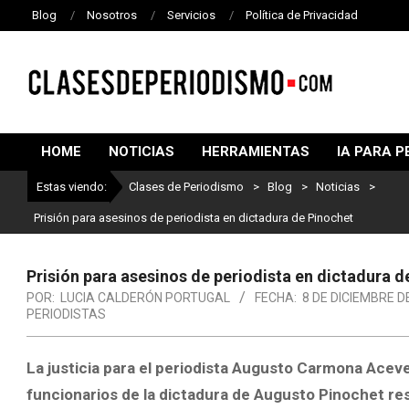
Blog
Nosotros
Servicios
Política de Privacidad
CLASES
DE
HOME
NOTICIAS
HERRAMIENTAS
IA PARA P
PERIODISMO
Estas viendo:
Clases de Periodismo
>
Blog
>
Noticias
>
Prisión para asesinos de periodista en dictadura de Pinochet
Prisión para asesinos de periodista en dictadura d
POR:
LUCIA CALDERÓN PORTUGAL
FECHA:
8 DE DICIEMBRE D
PERIODISTAS
La justicia para el periodista Augusto Carmona Aceved
funcionarios de la dictadura de Augusto Pinochet r