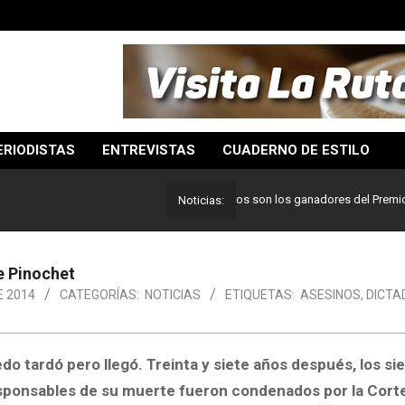
ERIODISTAS
ENTREVISTAS
CUADERNO DE ESTILO
Lo mejor del periodismo: Estos son los ganadores del Premio Pulitz
Noticias:
e Pinochet
E 2014
CATEGORÍAS:
NOTICIAS
ETIQUETAS:
ASESINOS
,
DICTA
o tardó pero llegó. Treinta y siete años después, los si
esponsables de su muerte fueron condenados por la Cort