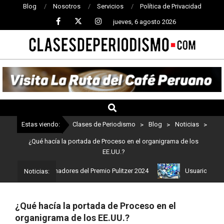
Blog
Nosotros
Servicios
Política de Privacidad
jueves, 6 agosto 2026
CLASES
DE
PERIODISMO
Estas viendo:
Clases de Periodismo
>
Blog
>
Noticias
>
¿Qué hacía la portada de Proceso en el organigrama de los
EE.UU.?
stos son los ganadores del Premio Pulitzer 2024
Usuarios de Chat
Noticias:
¿Qué hacía la portada de Proceso en el
organigrama de los EE.UU.?