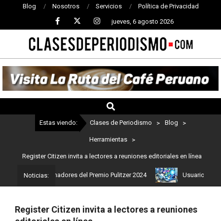
Blog
Nosotros
Servicios
Política de Privacidad
jueves, 6 agosto 2026
CLASES
DE
PERIODISMO
Estas viendo:
Clases de Periodismo
>
Blog
>
Herramientas
>
Register Citizen invita a lectores a reuniones editoriales en línea
stos son los ganadores del Premio Pulitzer 2024
Usuarios de Chat
Noticias:
Register Citizen invita a lectores a reuniones