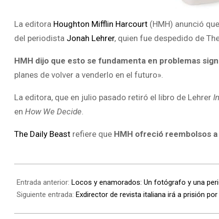
La editora
Houghton Mifflin Harcourt
(HMH) anunció que 
del periodista
Jonah Lehrer
, quien fue despedido de Th
HMH dijo que esto se fundamenta en problemas signifi
planes de volver a venderlo en el futuro».
La editora, que en julio pasado retiró el libro de Lehrer
I
en
How We Decide
.
The Daily Beast
refiere que
HMH ofreció reembolsos a l
Entrada anterior:
Locos y enamorados: Un fotógrafo y una per
Siguiente entrada:
Exdirector de revista italiana irá a prisión po