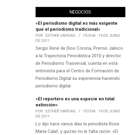
NEGOCIOS
«El periodismo digital es más exigente
que el periodismo tradicional»
POR:
ESTHER VARGAS
FECHA:
19 DE JUNIO
DE 2011
Sergio René de Dios Corona, Premio Jalisco
a la Trayectoria Periodística 2010 y director
de Periodismo Trasversal, cuenta en esta
entrevista para el Centro de Formación de
Periodismo Digital su experiencia haciendo
periodismo digital.
«El reportero es una especie en total
extinción»
POR:
ESTHER VARGAS
FECHA:
19 DE JUNIO
DE 2011
Lo dijo hace varios días la periodista Rosa
María Calaf, y quizás no le falta razón. «El