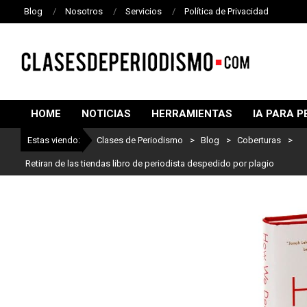
Blog
Nosotros
Servicios
Política de Privacidad
CLASES
DE
HOME
NOTICIAS
HERRAMIENTAS
IA PARA P
PERIODISMO
Estas viendo:
Clases de Periodismo
>
Blog
>
Coberturas
>
L
Retiran de las tiendas libro de periodista despedido por plagio