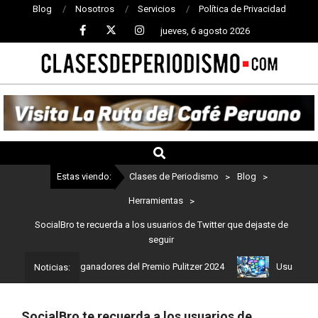
Blog
Nosotros
Servicios
Política de Privacidad
jueves, 6 agosto 2026
CLASES
DE
PERIODISMO
Estas viendo:
Clases de Periodismo
>
Blog
>
Herramientas
>
SocialBro te recuerda a los usuarios de Twitter que dejaste de
seguir
: Estos son los ganadores del Premio Pulitzer 2024
Usuarios de 
Noticias:
SocialBro te recuerda a los usuarios de