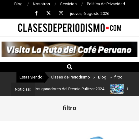
Blog
Nosotros
Servicios
Política de Privacidad
jueves, 6 agosto 2026
CLASES
DE
PERIODISMO
Estas viendo:
Clases de Periodismo
>
Blog
>
filtro
mo: Estos son los ganadores del Premio Pulitzer 2024
Usuarios de
Noticias:
filtro