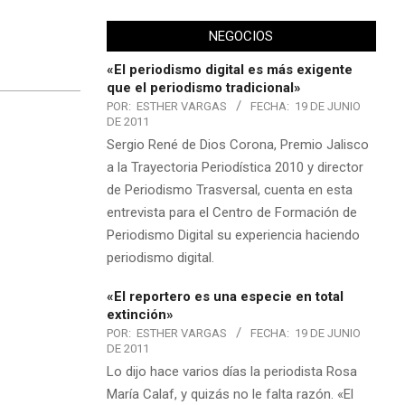
NEGOCIOS
«El periodismo digital es más exigente
que el periodismo tradicional»
POR:
ESTHER VARGAS
FECHA:
19 DE JUNIO
DE 2011
Sergio René de Dios Corona, Premio Jalisco
a la Trayectoria Periodística 2010 y director
de Periodismo Trasversal, cuenta en esta
entrevista para el Centro de Formación de
Periodismo Digital su experiencia haciendo
periodismo digital.
«El reportero es una especie en total
extinción»
POR:
ESTHER VARGAS
FECHA:
19 DE JUNIO
DE 2011
Lo dijo hace varios días la periodista Rosa
María Calaf, y quizás no le falta razón. «El