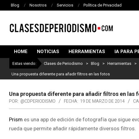
Blog
Nosotros
Servicios
Política de Privacidad
CLASES
DE
HOME
NOTICIAS
HERRAMIENTAS
IA PARA P
PERIODISMO
Estas viendo:
Clases de Periodismo
>
Blog
>
Herramientas
>
Una propuesta diferente para añadir filtros en las fotos
Una propuesta diferente para añadir filtros en las 
POR:
@CDPERIODISMO
FECHA:
19 DE MARZO DE 2014
CA
Prism
es una app de edición de fotografía que sigue ev
rueda que permite añadir rápidamente diversos filtros.