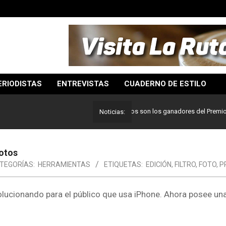
ERIODISTAS
ENTREVISTAS
CUADERNO DE ESTILO
Lo mejor del periodismo: Estos son los ganadores del Premio Pulitz
Noticias:
fotos
TEGORÍAS:
HERRAMIENTAS
ETIQUETAS:
EDICIÓN
,
FILTRO
,
FOTO
,
P
olucionando para el público que usa iPhone. Ahora posee un