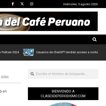
miércoles, 5 agosto 2026
zer 2024
Usuarios de ChatGPT tendrán acceso a contenidos de not
,
IRÁN
do
en
BIENVENIDO A
CLASESDEPERIODISMO.COM