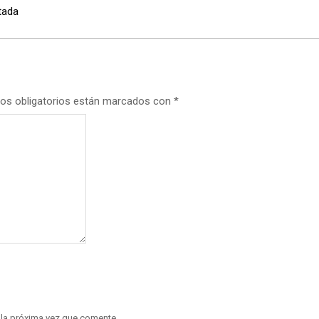
rtada
os obligatorios están marcados con
*
 la próxima vez que comente.