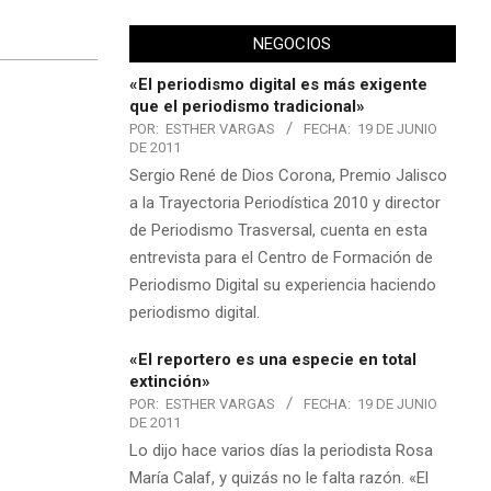
NEGOCIOS
«El periodismo digital es más exigente
que el periodismo tradicional»
POR:
ESTHER VARGAS
FECHA:
19 DE JUNIO
DE 2011
Sergio René de Dios Corona, Premio Jalisco
a la Trayectoria Periodística 2010 y director
de Periodismo Trasversal, cuenta en esta
entrevista para el Centro de Formación de
Periodismo Digital su experiencia haciendo
periodismo digital.
«El reportero es una especie en total
extinción»
POR:
ESTHER VARGAS
FECHA:
19 DE JUNIO
DE 2011
Lo dijo hace varios días la periodista Rosa
María Calaf, y quizás no le falta razón. «El