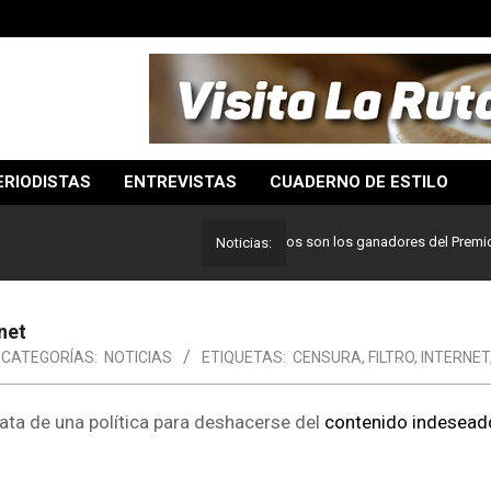
ERIODISTAS
ENTREVISTAS
CUADERNO DE ESTILO
Lo mejor del periodismo: Estos son los ganadores del Premio Pulit
Noticias:
rnet
CATEGORÍAS:
NOTICIAS
ETIQUETAS:
CENSURA
,
FILTRO
,
INTERNET
trata de una política para deshacerse del
contenido indesea