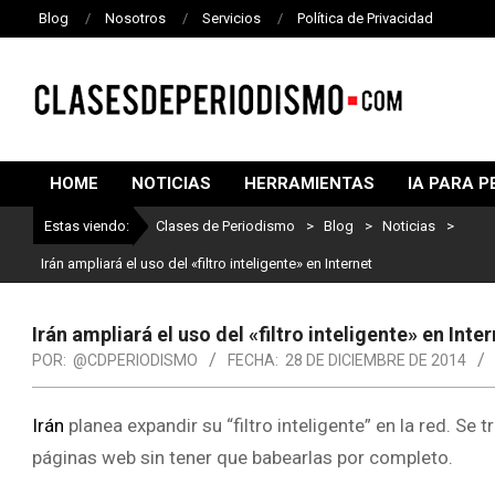
Blog
Nosotros
Servicios
Política de Privacidad
CLASES
DE
HOME
NOTICIAS
HERRAMIENTAS
IA PARA P
PERIODISMO
Estas viendo:
Clases de Periodismo
>
Blog
>
Noticias
>
Irán ampliará el uso del «filtro inteligente» en Internet
Irán ampliará el uso del «filtro inteligente» en Inte
POR:
@CDPERIODISMO
FECHA:
28 DE DICIEMBRE DE 2014
Irán
planea expandir su “filtro inteligente” en la red. Se 
páginas web sin tener que babearlas por completo.