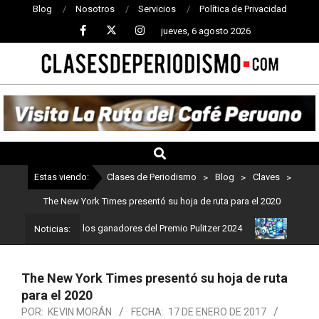
Blog
Nosotros
Servicios
Política de Privacidad
jueves, 6 agosto 2026
CLASES
DE
PERIODISMO
Estas viendo:
Clases de Periodismo
>
Blog
>
Claves
>
The New York Times presentó su hoja de ruta para el 2020
ismo: Estos son los ganadores del Premio Pulitzer 2024
Usuarios 
Noticias:
The New York Times presentó su hoja de ruta
para el 2020
POR:
KEVIN MORÁN
FECHA:
17 DE ENERO DE 2017