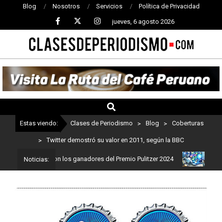
Blog
Nosotros
Servicios
Política de Privacidad
jueves, 6 agosto 2026
CLASES
DE
PERIODISMO
Estas viendo:
Clases de Periodismo
>
Blog
>
Coberturas
>
Twitter demostró su valor en 2011, según la BBC
dismo: Estos son los ganadores del Premio Pulitzer 2024
Usuarios
Noticias: