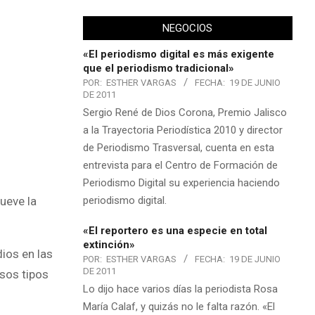
NEGOCIOS
«El periodismo digital es más exigente
que el periodismo tradicional»
POR:
ESTHER VARGAS
FECHA:
19 DE JUNIO
DE 2011
Sergio René de Dios Corona, Premio Jalisco
a la Trayectoria Periodística 2010 y director
de Periodismo Trasversal, cuenta en esta
entrevista para el Centro de Formación de
Periodismo Digital su experiencia haciendo
periodismo digital.
mueve la
«El reportero es una especie en total
extinción»
ios en las
POR:
ESTHER VARGAS
FECHA:
19 DE JUNIO
DE 2011
sos tipos
Lo dijo hace varios días la periodista Rosa
María Calaf, y quizás no le falta razón. «El