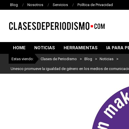
Blog
Nosotros
Servicios
Política de Privacidad
CLASES
DE
HOME
NOTICIAS
HERRAMIENTAS
IA PARA P
PERIODISMO
Estas viendo:
Clases de Periodismo
>
Blog
>
Noticias
>
Unesco promueve la igualdad de género en los medios de comunicaci