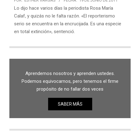
POR:
ESTHER VARGAS
FECHA:
19 DE JUNIO DE 2011
Lo dijo hace varios días la periodista Rosa María
Calaf, y quizás no le falta razón. «El reporterismo
serio se encuentra en la encrucijada. Es una especie
en total extinción», sentenció.
Aprendemos nosotros y aprenden ustedes.
Podemos equivocarnos, pero tenemos el firme
propósito de no fallar dos veces
SABER MÁS