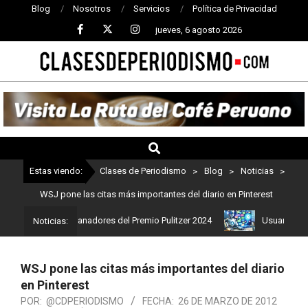
Blog
Nosotros
Servicios
Política de Privacidad
jueves, 6 agosto 2026
CLASES
DE
PERIODISMO
Estas viendo:
Clases de Periodismo
>
Blog
>
Noticias
>
WSJ pone las citas más importantes del diario en Pinterest
 Estos son los ganadores del Premio Pulitzer 2024
Usuarios de Ch
Noticias:
WSJ pone las citas más importantes del diario
en Pinterest
POR:
@CDPERIODISMO
FECHA:
26 DE MARZO DE 2012