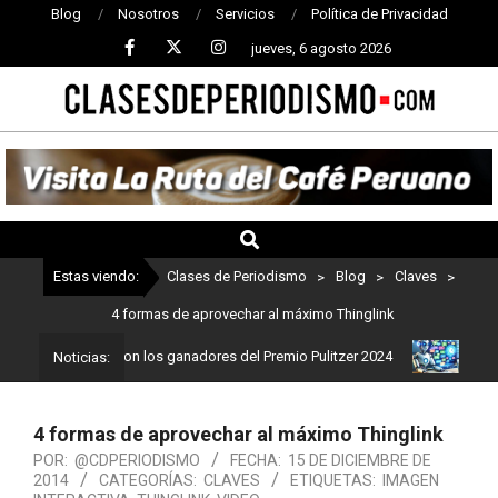
Blog
Nosotros
Servicios
Política de Privacidad
jueves, 6 agosto 2026
CLASES
DE
PERIODISMO
Estas viendo:
Clases de Periodismo
>
Blog
>
Claves
>
4 formas de aprovechar al máximo Thinglink
iodismo: Estos son los ganadores del Premio Pulitzer 2024
Usuari
Noticias:
4 formas de aprovechar al máximo Thinglink
POR:
@CDPERIODISMO
FECHA:
15 DE DICIEMBRE DE
2014
CATEGORÍAS:
CLAVES
ETIQUETAS:
IMAGEN