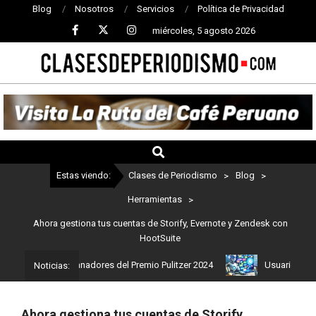
Blog
Nosotros
Servicios
Política de Privacidad
miércoles, 5 agosto 2026
CLASES
DE
PERIODISMO
Estas viendo:
Clases de Periodismo
>
Blog
>
Herramientas
>
Ahora gestiona tus cuentas de Storify, Evernote y Zendesk con
HootSuite
Estos son los ganadores del Premio Pulitzer 2024
Usuarios de Cha
Noticias:
Ahora gestiona tus cuentas de Storify,