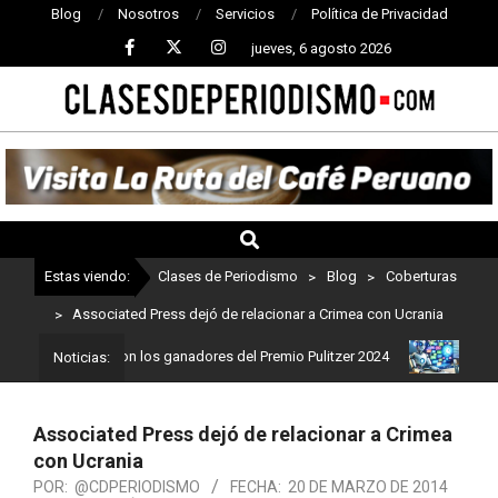
Blog
Nosotros
Servicios
Política de Privacidad
jueves, 6 agosto 2026
CLASES
DE
PERIODISMO
Estas viendo:
Clases de Periodismo
>
Blog
>
Coberturas
>
Associated Press dejó de relacionar a Crimea con Ucrania
odismo: Estos son los ganadores del Premio Pulitzer 2024
Usuario
Noticias:
Associated Press dejó de relacionar a Crimea
con Ucrania
POR:
@CDPERIODISMO
FECHA:
20 DE MARZO DE 2014