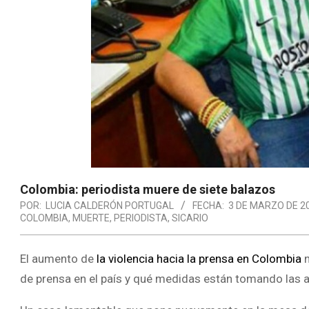
Colombia: periodista muere de siete balazos
POR:
LUCIA CALDERÓN PORTUGAL
FECHA:
3 DE MARZO DE 2
COLOMBIA
,
MUERTE
,
PERIODISTA
,
SICARIO
El aumento de
la violencia hacia la prensa en Colombia
n
de prensa en el país y qué medidas están tomando las au