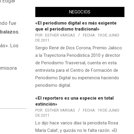
l Edgar
NEGOCIOS
ando fue
«El periodismo digital es más exigente
que el periodismo tradicional»
 balazos.
POR:
ESTHER VARGAS
FECHA:
19 DE JUNIO
DE 2011
más». Los
Sergio René de Dios Corona, Premio Jalisco
a la Trayectoria Periodística 2010 y director
de Periodismo Trasversal, cuenta en esta
 emisora
entrevista para el Centro de Formación de
Periodismo Digital su experiencia haciendo
periodismo digital.
«El reportero es una especie en total
extinción»
POR:
ESTHER VARGAS
FECHA:
19 DE JUNIO
DE 2011
Lo dijo hace varios días la periodista Rosa
María Calaf, y quizás no le falta razón. «El