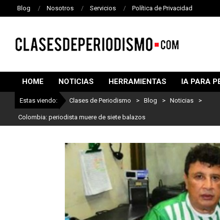
Blog
Nosotros
Servicios
Política de Privacidad
CLASES
DE
HOME
NOTICIAS
HERRAMIENTAS
IA PARA P
PERIODISMO
Estas viendo:
Clases de Periodismo
>
Blog
>
Noticias
>
Colombia: periodista muere de siete balazos