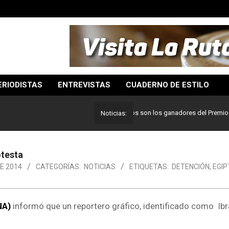
ERIODISTAS
ENTREVISTAS
CUADERNO DE ESTILO
Lo mejor del periodismo: Estos son los ganadores del Premio Pulitze
Noticias:
otesta
E 2014
CATEGORÍAS:
NOTICIAS
ETIQUETAS:
DETENCIÓN
,
EGIP
NA)
informó que un reportero gráfico, identificado como Ib