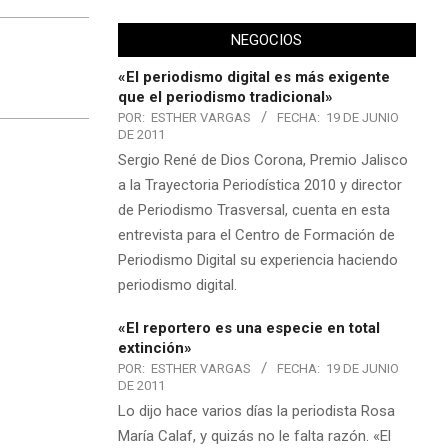
NEGOCIOS
«El periodismo digital es más exigente
que el periodismo tradicional»
POR:
ESTHER VARGAS
FECHA:
19 DE JUNIO
DE 2011
Sergio René de Dios Corona, Premio Jalisco
a la Trayectoria Periodística 2010 y director
de Periodismo Trasversal, cuenta en esta
entrevista para el Centro de Formación de
Periodismo Digital su experiencia haciendo
periodismo digital.
«El reportero es una especie en total
extinción»
POR:
ESTHER VARGAS
FECHA:
19 DE JUNIO
DE 2011
Lo dijo hace varios días la periodista Rosa
María Calaf, y quizás no le falta razón. «El