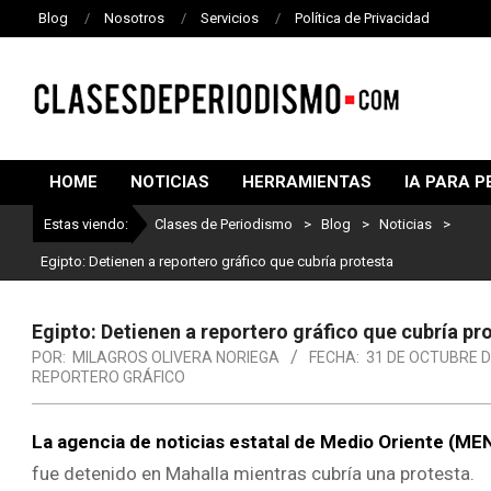
Blog
Nosotros
Servicios
Política de Privacidad
CLASES
DE
HOME
NOTICIAS
HERRAMIENTAS
IA PARA P
PERIODISMO
Estas viendo:
Clases de Periodismo
>
Blog
>
Noticias
>
Egipto: Detienen a reportero gráfico que cubría protesta
Egipto: Detienen a reportero gráfico que cubría pr
POR:
MILAGROS OLIVERA NORIEGA
FECHA:
31 DE OCTUBRE D
REPORTERO GRÁFICO
La agencia de noticias estatal de Medio Oriente (ME
fue detenido en Mahalla mientras cubría una protesta.