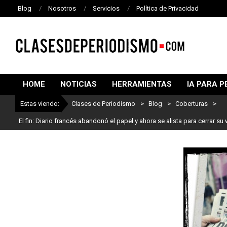
Blog
Nosotros
Servicios
Política de Privacidad
CLASES
DE
HOME
NOTICIAS
HERRAMIENTAS
IA PARA P
PERIODISMO
Estas viendo:
Clases de Periodismo
>
Blog
>
Coberturas
>
El fin: Diario francés abandonó el papel y ahora se alista para cerrar su