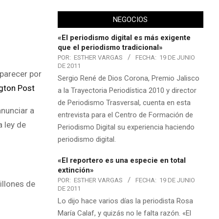
NEGOCIOS
«El periodismo digital es más exigente
que el periodismo tradicional»
POR:
ESTHER VARGAS
FECHA:
19 DE JUNIO
DE 2011
aparecer por
Sergio René de Dios Corona, Premio Jalisco
gton Post
a la Trayectoria Periodística 2010 y director
de Periodismo Trasversal, cuenta en esta
anunciar a
entrevista para el Centro de Formación de
 ley de
Periodismo Digital su experiencia haciendo
periodismo digital.
«El reportero es una especie en total
extinción»
POR:
ESTHER VARGAS
FECHA:
19 DE JUNIO
illones de
DE 2011
Lo dijo hace varios días la periodista Rosa
María Calaf, y quizás no le falta razón. «El