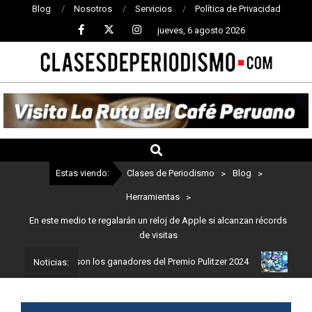
Blog
Nosotros
Servicios
Política de Privacidad
jueves, 6 agosto 2026
CLASES
DE
PERIODISMO
Estas viendo:
Clases de Periodismo
>
Blog
>
Herramientas
>
En este medio te regalarán un reloj de Apple si alcanzan récords
de visitas
iodismo: Estos son los ganadores del Premio Pulitzer 2024
Usuari
Noticias: