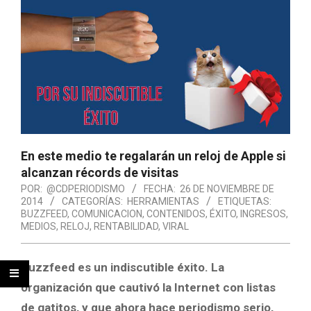
En este medio te regalarán un reloj de Apple si
alcanzan récords de visitas
POR:
@CDPERIODISMO
FECHA:
26 DE NOVIEMBRE DE
2014
CATEGORÍAS:
HERRAMIENTAS
ETIQUETAS:
BUZZFEED
,
COMUNICACION
,
CONTENIDOS
,
ÉXITO
,
INGRESOS
,
MEDIOS
,
RELOJ
,
RENTABILIDAD
,
VIRAL
Buzzfeed es un indiscutible éxito. La
organización que cautivó la Internet con listas
de gatitos, y que ahora hace periodismo serio,