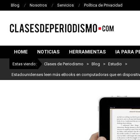
Blog
Nosotros
Servicios
Política de Privacidad
CLASES
DE
HOME
NOTICIAS
HERRAMIENTAS
IA PARA P
PERIODISMO
Estas viendo:
Clases de Periodismo
>
Blog
>
Estudio
>
Estadounidenses leen más eBooks en computadoras que en dispositi