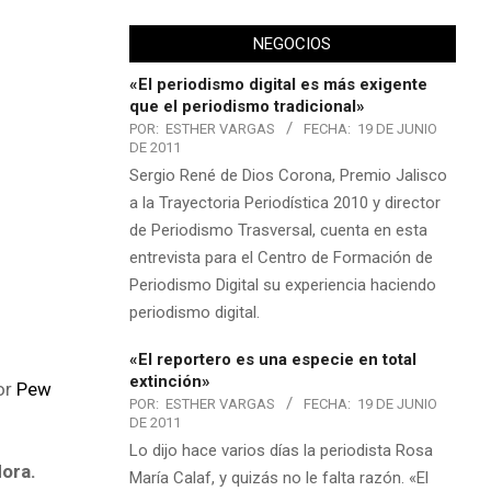
NEGOCIOS
«El periodismo digital es más exigente
que el periodismo tradicional»
POR:
ESTHER VARGAS
FECHA:
19 DE JUNIO
DE 2011
Sergio René de Dios Corona, Premio Jalisco
a la Trayectoria Periodística 2010 y director
de Periodismo Trasversal, cuenta en esta
entrevista para el Centro de Formación de
Periodismo Digital su experiencia haciendo
periodismo digital.
«El reportero es una especie en total
extinción»
or
Pew
POR:
ESTHER VARGAS
FECHA:
19 DE JUNIO
DE 2011
Lo dijo hace varios días la periodista Rosa
dora.
María Calaf, y quizás no le falta razón. «El