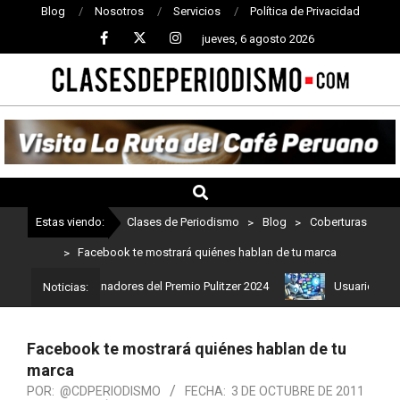
Blog
Nosotros
Servicios
Política de Privacidad
jueves, 6 agosto 2026
CLASES
DE
PERIODISMO
Estas viendo:
Clases de Periodismo
>
Blog
>
Coberturas
>
Facebook te mostrará quiénes hablan de tu marca
Estos son los ganadores del Premio Pulitzer 2024
Usuarios de Cha
Noticias:
Facebook te mostrará quiénes hablan de tu
marca
POR:
@CDPERIODISMO
FECHA:
3 DE OCTUBRE DE 2011