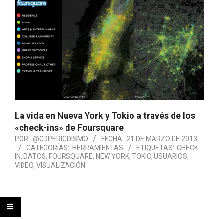
La vida en Nueva York y Tokio a través de los
«check-ins» de Foursquare
POR:
@CDPERIODISMO
FECHA:
21 DE MARZO DE 2013
CATEGORÍAS:
HERRAMIENTAS
ETIQUETAS:
CHECK
IN
,
DATOS
,
FOURSQUARE
,
NEW YORK
,
TOKIO
,
USUARIOS
,
VIDEO
,
VISUALIZACIÓN