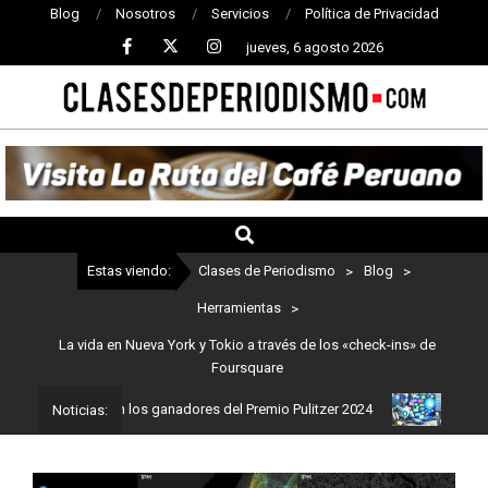
Blog
Nosotros
Servicios
Política de Privacidad
jueves, 6 agosto 2026
CLASES
DE
PERIODISMO
Estas viendo:
Clases de Periodismo
>
Blog
>
Herramientas
>
La vida en Nueva York y Tokio a través de los «check-ins» de
Foursquare
ismo: Estos son los ganadores del Premio Pulitzer 2024
Usuarios 
Noticias: