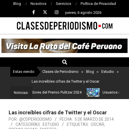
Blog
Nosotros
Servicios
Política de Privacidad
jueves, 6 agosto 2026
CLASES
DE
PERIODISMO
Estas viendo:
Clases de Periodismo
>
Blog
>
Estudio
>
Las increíbles cifras de Twitter y el Oscar
os son los ganadores del Premio Pulitzer 2024
Usuarios de ChatGP
Noticias:
Las increíbles cifras de Twitter y el Oscar
POR:
@CDPERIODISMO
FECHA:
5 DE MARZO DE 2014
CATEGORÍAS:
ESTUDIO
ETIQUETAS:
OSCAR
,