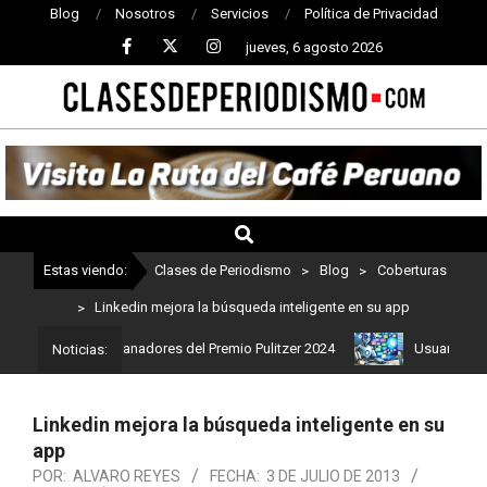
Blog
Nosotros
Servicios
Política de Privacidad
jueves, 6 agosto 2026
CLASES
DE
PERIODISMO
Estas viendo:
Clases de Periodismo
>
Blog
>
Coberturas
>
Linkedin mejora la búsqueda inteligente en su app
 Estos son los ganadores del Premio Pulitzer 2024
Usuarios de Ch
Noticias:
Linkedin mejora la búsqueda inteligente en su
app
POR:
ALVARO REYES
FECHA:
3 DE JULIO DE 2013