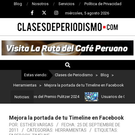
Blog
Nosotros
Servicios
Política de Privacidad
miércoles, 5 agosto 2026
CLASES
DE
PERIODISMO
Estas viendo:
Clases de Periodismo
>
Blog
>
Herramientas
>
Mejora la portada de tu Timeline en Facebook
on los ganadores del Premio Pulitzer 2024
Usuarios de ChatGPT t
Noticias:
Mejora la portada de tu Timeline en Facebook
POR:
ESTHER VARGAS
FECHA:
25 DE SEPTIEMBRE DE
2011
CATEGORÍAS:
HERRAMIENTAS
ETIQUETAS: