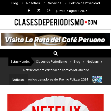
Blog
Nosotros
Servicios
Política de Privacidad
jueves, 6 agosto 2026
CLASES
DE
PERIODISMO
Estas viendo:
Clases de Periodismo
>
Blog
>
Noticias
>
Netflix compra editorial de cómics Millarworld
odismo: Estos son los ganadores del Premio Pulitzer 2024
Usuario
Noticias: