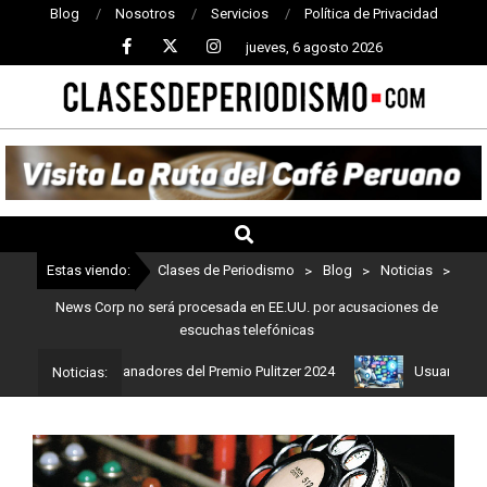
Blog
Nosotros
Servicios
Política de Privacidad
jueves, 6 agosto 2026
CLASES
DE
PERIODISMO
Estas viendo:
Clases de Periodismo
>
Blog
>
Noticias
>
News Corp no será procesada en EE.UU. por acusaciones de
escuchas telefónicas
 Estos son los ganadores del Premio Pulitzer 2024
Usuarios de Ch
Noticias: