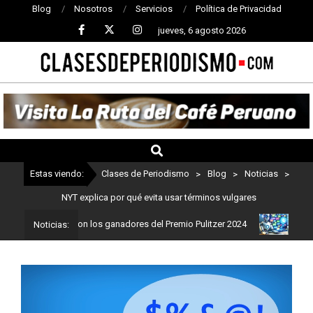
Blog
Nosotros
Servicios
Política de Privacidad
jueves, 6 agosto 2026
CLASES
DE
PERIODISMO
Estas viendo:
Clases de Periodismo
>
Blog
>
Noticias
>
NYT explica por qué evita usar términos vulgares
odismo: Estos son los ganadores del Premio Pulitzer 2024
Usuario
Noticias: