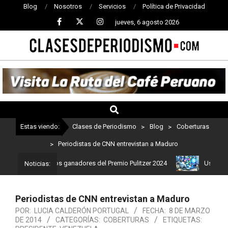
Blog
Nosotros
Servicios
Política de Privacidad
jueves, 6 agosto 2026
CLASES
DE
PERIODISMO
Estas viendo:
Clases de Periodismo
>
Blog
>
Coberturas
>
Periodistas de CNN entrevistan a Maduro
mo: Estos son los ganadores del Premio Pulitzer 2024
Usuarios de
Noticias:
Periodistas de CNN entrevistan a Maduro
POR:
LUCIA CALDERÓN PORTUGAL
FECHA:
8 DE MARZO
DE 2014
CATEGORÍAS:
COBERTURAS
ETIQUETAS: