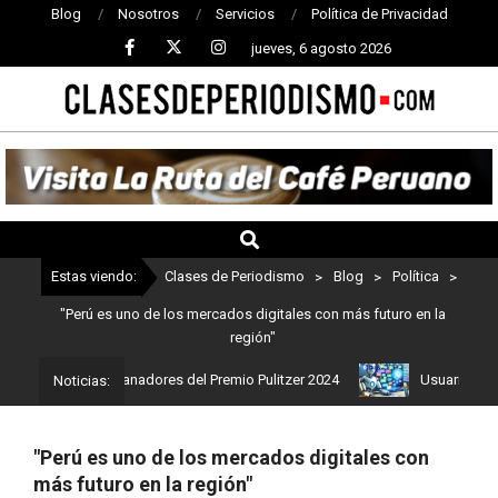
Blog
Nosotros
Servicios
Política de Privacidad
jueves, 6 agosto 2026
CLASES
DE
PERIODISMO
Estas viendo:
Clases de Periodismo
>
Blog
>
Política
>
"Perú es uno de los mercados digitales con más futuro en la
región"
Estos son los ganadores del Premio Pulitzer 2024
Usuarios de Cha
Noticias:
"Perú es uno de los mercados digitales con
más futuro en la región"