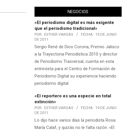
NEGOCIOS
«El periodismo digital es más exigente
que el periodismo tradicional»
POR:
ESTHER VARGAS
FECHA:
19 DE JUNIO
DE 2011
Sergio René de Dios Corona, Premio Jalisco
a la Trayectoria Periodística 2010 y director
de Periodismo Trasversal, cuenta en esta
entrevista para el Centro de Formación de
Periodismo Digital su experiencia haciendo
periodismo digital.
«El reportero es una especie en total
extinción»
POR:
ESTHER VARGAS
FECHA:
19 DE JUNIO
DE 2011
Lo dijo hace varios días la periodista Rosa
María Calaf, y quizás no le falta razón. «El