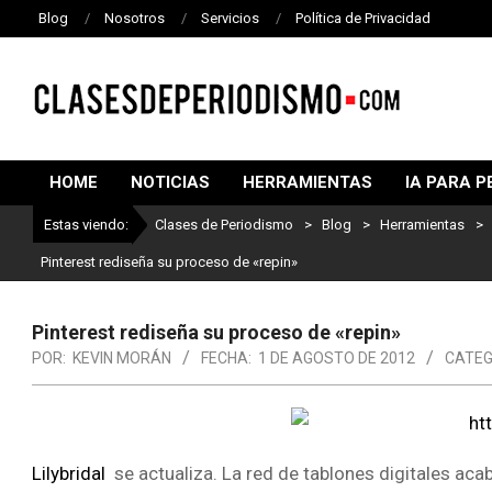
Blog
Nosotros
Servicios
Política de Privacidad
CLASES
DE
HOME
NOTICIAS
HERRAMIENTAS
IA PARA P
PERIODISMO
Estas viendo:
Clases de Periodismo
>
Blog
>
Herramientas
>
Pinterest rediseña su proceso de «repin»
Pinterest rediseña su proceso de «repin»
POR:
KEVIN MORÁN
FECHA:
1 DE AGOSTO DE 2012
CATEG
Lilybridal
se actualiza. La red de tablones digitales ac