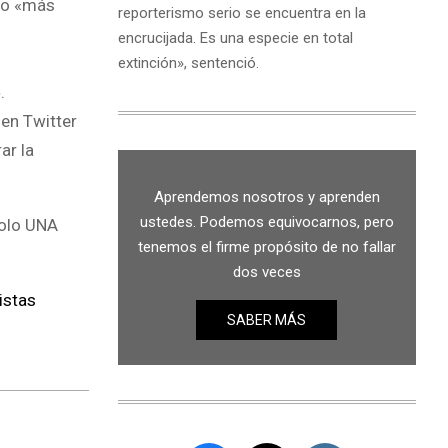
ero «más
reporterismo serio se encuentra en la
encrucijada. Es una especie en total
extinción», sentenció.
.
en Twitter
ar la
Aprendemos nosotros y aprenden
ustedes. Podemos equivocarnos, pero
solo UNA
tenemos el firme propósito de no fallar
dos veces
istas
SABER MÁS