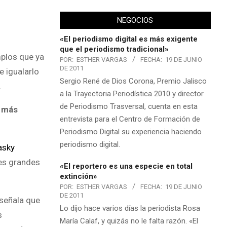
NEGOCIOS
«El periodismo digital es más exigente
que el periodismo tradicional»
plos que ya
POR:
ESTHER VARGAS
FECHA:
19 DE JUNIO
DE 2011
e igualarlo
Sergio René de Dios Corona, Premio Jalisco
.
a la Trayectoria Periodística 2010 y director
de Periodismo Trasversal, cuenta en esta
n más
entrevista para el Centro de Formación de
Periodismo Digital su experiencia haciendo
periodismo digital.
asky
nes grandes
«El reportero es una especie en total
extinción»
POR:
ESTHER VARGAS
FECHA:
19 DE JUNIO
DE 2011
 señala que
Lo dijo hace varios días la periodista Rosa
s
María Calaf, y quizás no le falta razón. «El