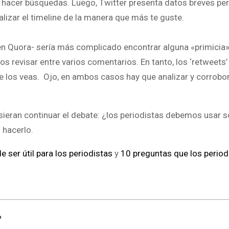
a hacer búsquedas. Luego, Twitter presenta datos breves p
lizar el timeline de la manera que más te guste.
en Quora- sería más complicado encontrar alguna «primicia»
evisar entre varios comentarios. En tanto, los ‘retweets’ 
e los veas. Ojo, en ambos casos hay que analizar y corrobor
sieran continuar el debate: ¿los periodistas debemos usar 
 hacerlo.
ser útil para los periodistas
y
10 preguntas que los period
?