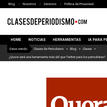
Blog
Nosotros
Servicios
Política de Privacidad
CLASES
DE
HOME
NOTICIAS
HERRAMIENTAS
IA PARA P
PERIODISMO
Estas viendo:
Clases de Periodismo
>
Blog
>
Claves
>
¿Quora será una herramienta más útil que Twitter para los periodistas?