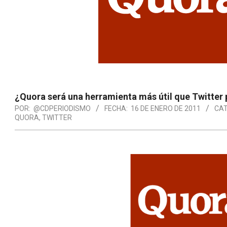
¿Quora será una herramienta más útil que Twitter 
POR:
@CDPERIODISMO
FECHA:
16 DE ENERO DE 2011
CAT
QUORA
,
TWITTER