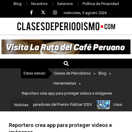
Blog
Nosotros
Servicios
Política de Privacidad
miércoles, 5 agosto 2026
CLASES
DE
PERIODISMO
Estas viendo:
Clases de Periodismo
>
Blog
>
Herramientas
>
Reportero crea app para proteger videos e imágenes
 Estos son los ganadores del Premio Pulitzer 2024
Usuarios de C
Noticias:
Reportero crea app para proteger videos e