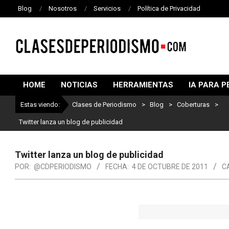
Blog
Nosotros
Servicios
Política de Privacidad
CLASES
DE
HOME
NOTICIAS
HERRAMIENTAS
IA PARA P
PERIODISMO
Estas viendo:
Clases de Periodismo
>
Blog
>
Coberturas
>
Lo mej
Twitter lanza un blog de publicidad
Twitter lanza un blog de publicidad
POR:
@CDPERIODISMO
FECHA:
4 DE OCTUBRE DE 2011
C