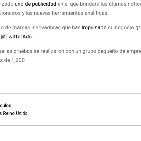
lanzado
uno de publicidad
en el que brindará las últimas notic
onados y las nuevas herramientas analíticas.
dio de marcas innovadoras que han
impulsado
su negocio
gr
:
@TwitterAds
.
 que las pruebas se realizaron con un grupo pequeño de empr
s de 1,600.
ículos
s Reino Unido