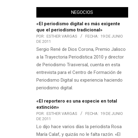
NEGOCIOS
«El periodismo digital es más exigente
que el periodismo tradicional»
POR:
ESTHER VARGAS
FECHA:
19 DE JUNIO
DE 2011
Sergio René de Dios Corona, Premio Jalisco
a la Trayectoria Periodística 2010 y director
de Periodismo Trasversal, cuenta en esta
entrevista para el Centro de Formación de
Periodismo Digital su experiencia haciendo
periodismo digital.
«El reportero es una especie en total
extinción»
POR:
ESTHER VARGAS
FECHA:
19 DE JUNIO
DE 2011
Lo dijo hace varios días la periodista Rosa
María Calaf, y quizás no le falta razón. «El