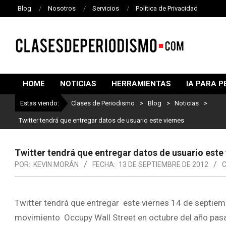
Blog
Nosotros
Servicios
Política de Privacidad
CLASES
DE
HOME
NOTICIAS
HERRAMIENTAS
IA PARA P
PERIODISMO
Estas viendo:
Clases de Periodismo
>
Blog
>
Noticias
>
Twitter tendrá que entregar datos de usuario este viernes
Twitter tendrá que entregar datos de usuario este
POR:
KEVIN MORÁN
FECHA:
13 DE SEPTIEMBRE DE 2012
C
Twitter tendrá que entregar este viernes 14 de septiem
movimiento Occupy Wall Street en octubre del año pas