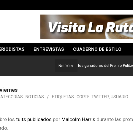
ERIODISTAS
ENTREVISTAS
CUADERNO DE ESTILO
Lo mejor del periodismo: Estos son los ganadores del Premio Pulitzer 2024
Noticias:
 viernes
ATEGORÍAS:
NOTICIAS
ETIQUETAS:
CORTE
,
TWITTER
,
USUARIO
bre los
tuits publicados
por
Malcolm Harris
durante las prot
ado.