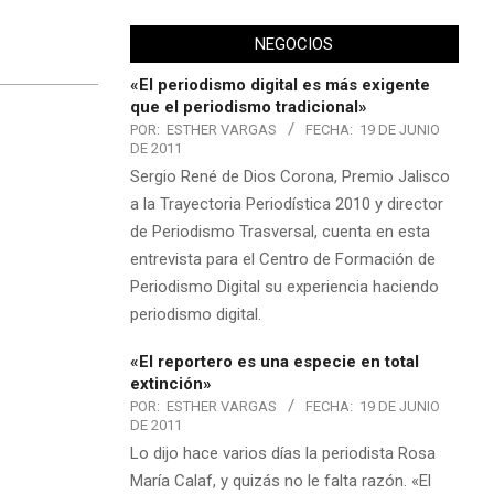
NEGOCIOS
«El periodismo digital es más exigente
que el periodismo tradicional»
POR:
ESTHER VARGAS
FECHA:
19 DE JUNIO
DE 2011
Sergio René de Dios Corona, Premio Jalisco
a la Trayectoria Periodística 2010 y director
de Periodismo Trasversal, cuenta en esta
entrevista para el Centro de Formación de
Periodismo Digital su experiencia haciendo
periodismo digital.
«El reportero es una especie en total
extinción»
POR:
ESTHER VARGAS
FECHA:
19 DE JUNIO
DE 2011
Lo dijo hace varios días la periodista Rosa
María Calaf, y quizás no le falta razón. «El